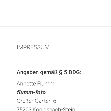
Zum
Inhalt
springen
IMPRESSUM
Angaben gemäß § 5 DDG:
Annette Flumm
flumm-foto
Großer Garten 6
75203 Königsbach-Stein